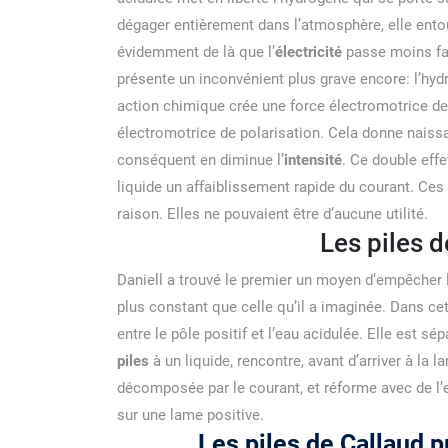
dégager entièrement dans l’atmosphère, elle entou
évidemment de là que l’
électricité
passe moins fac
présente un inconvénient plus grave encore: l’hyd
action chimique crée une force électromotrice de
électromotrice de polarisation. Cela donne naissa
conséquent en diminue l’
intensité
. Ce double effe
liquide un affaiblissement rapide du courant. Ces
raison. Elles ne pouvaient être d’aucune utilité.
Les piles d
Daniell a trouvé le premier un moyen d’empêcher la
plus constant que celle qu’il a imaginée. Dans cet
entre le pôle positif et l’eau acidulée. Elle est s
piles
à un liquide, rencontre, avant d’arriver à la 
décomposée par le courant, et réforme avec de l’e
sur une lame positive.
Les piles de Callaud p