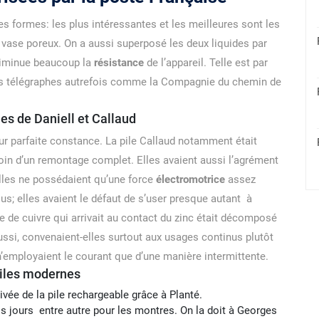
res formes: les plus intéressantes et les meilleures sont les
 vase poreux. On a aussi superposé les deux liquides par
 diminue beaucoup la
résistance
de l’appareil. Telle est par
les télégraphes autrefois comme la Compagnie du chemin de
les de Daniell et Callaud
eur parfaite constance. La pile Callaud notamment était
oin d’un remontage complet. Elles avaient aussi l’agrément
les ne possédaient qu’une force
électromotrice
assez
lus; elles avaient le défaut de s’user presque autant à
te de cuivre qui arrivait au contact du zinc était décomposé
Aussi, convenaient-elles surtout aux usages continus plutôt
n’employaient le courant que d’une manière intermittente.
iles modernes
ivée de la pile rechargeable grâce à Planté.
 nos jours entre autre pour les montres. On la doit à Georges