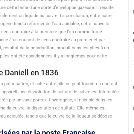
re cette lame d’une sorte d’enveloppe gazeuse. Il résulte
ilement du liquide au cuivre. La conclusion, entre autre,
rogène tend à reformer de l’eau acidulée, cette nouvelle
 sens contraire à la première que l’on nomme force
nce à un courant de sens contraire au premier et par
t, résultat de la polarisation, produit dans les piles à un
 piles ont été abandonnées il y a longtemps pour cette
e Daniell en 1836
 polarisation, et nulle autre pile ne peut fournir un courant
 appareil, une dissolution de sulfate de cuivre est intercalée
éparée par un vase poreux. L’hydrogène, si nuisible dans les
lame de cuivre, la dissolution de sulfate. Elle-même est
au acidulée, tandis que le cuivre de la liqueur se dépose
risées par la poste Française